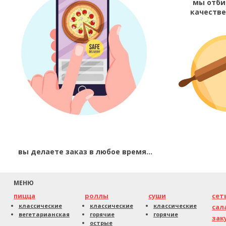
мы отби
качеств
вы делаете заказ в любое время...
МЕНЮ
пицца
роллы
суши
сет
классические
классические
классические
сал
вегетарианская
горячие
горячие
зак
острые