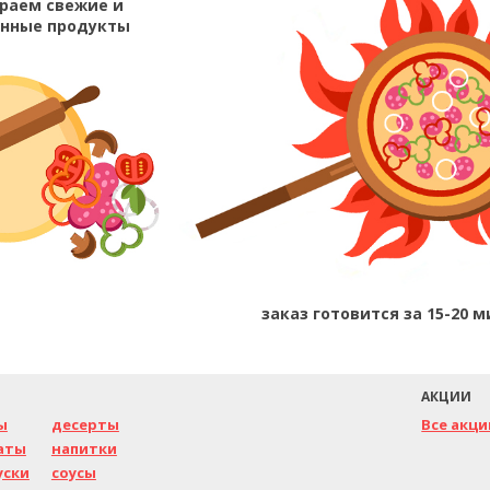
раем свежие и
енные продукты
заказ готовится за
15-20
м
АКЦИИ
ы
десерты
Все акци
аты
напитки
уски
соусы