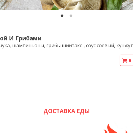
кой И Грибами
чука, шампиньоны, грибы шиитаке , соус соевый, кунжут
в
ДОСТАВКА ЕДЫ