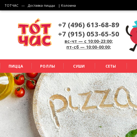
ТОТЧАС
—
Доставка пиццы
| Коломна
+7 (496) 613-68-89
+7 (915) 053-65-50
вс-чт — c 10:00-23:00;
пт-сб — 10:00-00:00;
ПИЦЦА
РОЛЛЫ
СУШИ
СЕТЫ