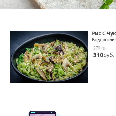
Рис С Чу
Водоросли 
270
гр.
310
руб.