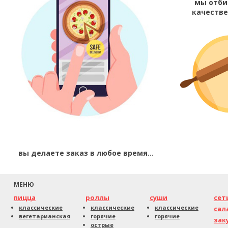
мы отби
качеств
вы делаете заказ в любое время...
МЕНЮ
пицца
роллы
суши
сет
классические
классические
классические
сал
вегетарианская
горячие
горячие
зак
острые