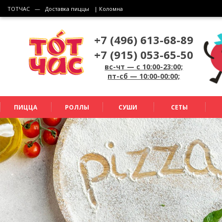
ТОТЧАС
—
Доставка пиццы
| Коломна
+7 (496) 613-68-89
+7 (915) 053-65-50
вс-чт — c 10:00-23:00;
пт-сб — 10:00-00:00;
ПИЦЦА
РОЛЛЫ
СУШИ
СЕТЫ