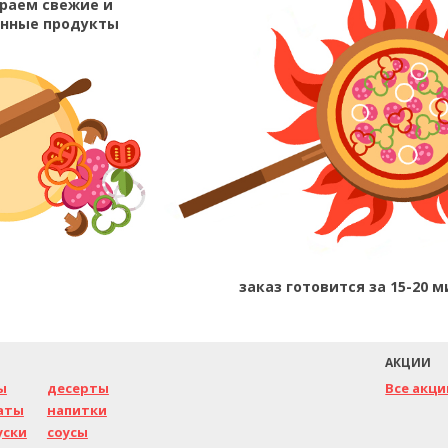
раем свежие и
енные продукты
заказ готовится за
15-20
м
АКЦИИ
ы
десерты
Все акци
аты
напитки
уски
соусы